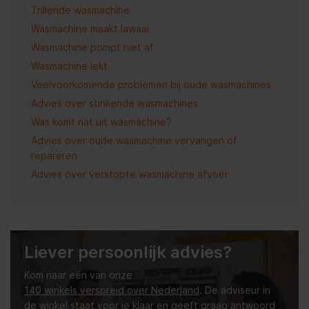
Trillende wasmachine
Wasmachine maakt lawaai
Wasmachine pompt niet af
Wasmachine lekt
Veelvoorkomende problemen bij oude wasmachines
Advies over stinkende wasmachines
Was komt nat uit wasmachine?
Advies over oude wasmachine vervangen of
repareren
Advies over verstopte wasmachine afvoer
Liever persoonlijk advies?
Kom naar een van onze
140 winkels verspreid over Nederland
. De adviseur in
de winkel staat voor je klaar en geeft graag antwoord