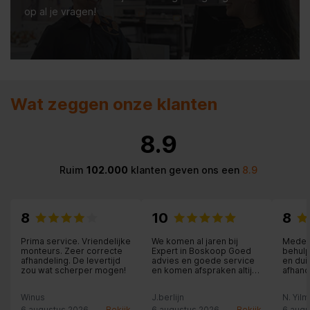
op al je vragen!
Wat zeggen onze klanten
8.9
Ruim
102.000
klanten geven ons een
8.9
8
10
8
Prima service. Vriendelijke
We komen al jaren bij
Medew
monteurs. Zeer correcte
Expert in Boskoop Goed
behulp
afhandeling. De levertijd
advies en goede service
en dui
zou wat scherper mogen!
en komen afspraken altijd
afhand
na.
Winus
J.berlijn
N. Yil
6 augustus 2026
Bekijk
6 augustus 2026
Bekijk
6 augu