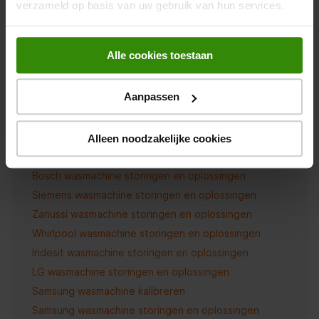
verzameld op basis van uw gebruik van hun services.
Wat is een wasmachine met stoomprogramma?
Wat is automatisch doseren?
Alle cookies toestaan
Koolborstelmotor of koolborstelloze motor?
Symbolen wasmachine
Aanpassen
Advies over storingen en problemen:
Alleen noodzakelijke cookies
AEG wasmachine storingen en oplossingen
Bosch wasmachine storingen en oplossingen
Siemens wasmachine storingen en oplossingen
Zanussi wasmachine storingen en oplossingen
Whirlpool wasmachine storingen en oplossingen
Indesit wasmachine storingen en oplossingen
LG wasmachine storingen en oplossingen
Samsung wasmachine kalibreren
Samsung wasmachine storingen en oplossingen