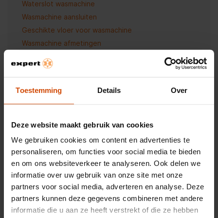
Waterslot wasmachine
Wasmachine aansluiten
Geschikte vloer voor wasmachine
Wasmachine afmetingen
Hoe ontkoppel je je wasmachine?
Welk vulgewicht heeft je wasmachine nodig?
Wat betekenen energielabels bij wasmachines?
Toestemming
Details
Over
Wat verbruikt een wasmachine?
Hoe gebruik je je wasmachine de eerste keer?
Wasmachine ontkalken
Deze website maakt gebruik van cookies
Welke wasmachine voor groot gezin?
We gebruiken cookies om content en advertenties te
Zo reinig je je wasmachine
personaliseren, om functies voor social media te bieden
Wasmachine verhuizen
en om ons websiteverkeer te analyseren. Ook delen we
Advies over droger op wasmachine
informatie over uw gebruik van onze site met onze
partners voor social media, adverteren en analyse. Deze
partners kunnen deze gegevens combineren met andere
informatie die u aan ze heeft verstrekt of die ze hebben
Advies over functies en technieken: