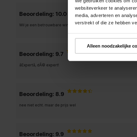
We gebruiken cookies om cont
websiteverkeer te analyseren
Beoordeling: 10.0
media, adverteren en analys
verstrekt of die ze hebben v
Wil je een betrouwbare winkel met goede service? Ga dan naar E
Alleen noodzakelijke c
Beoordeling: 9.7
âExpertâ, dÃ© expert!
Beoordeling: 8.9
nee niet echt. maar de prijs wel
Beoordeling: 9.9