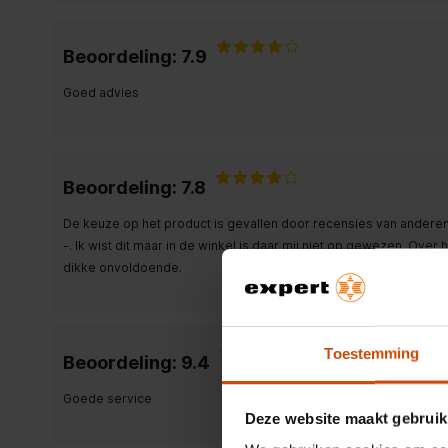
Beoordeling: 7.9
Goed advies
Beoordeling: 7.8
De keuze op het product is gevallen door recensies van anderen
-. Ik wist dit maar in de winkel is daar mij niet op gewezen. Ov
dikke onvoldoende.
Toestemming
Beoordeling: 9.4
Goede service
Deze website maakt gebruik