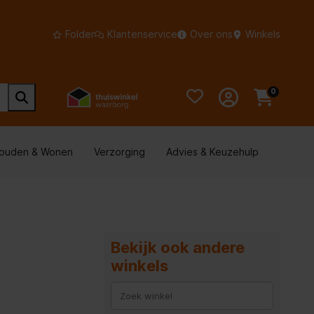
Folder
Klantenservice
Over ons
Winkels
0
houden & Wonen
Verzorging
Advies & Keuzehulp
Bekijk ook andere
winkels