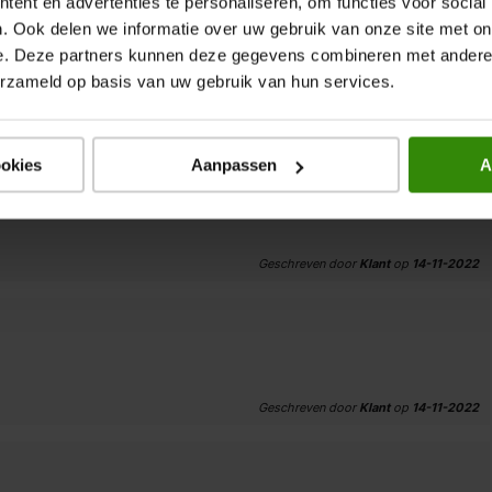
ent en advertenties te personaliseren, om functies voor social
. Ook delen we informatie over uw gebruik van onze site met on
e. Deze partners kunnen deze gegevens combineren met andere i
erzameld op basis van uw gebruik van hun services.
xpert.
Geschreven door
Klant Van Dijk
op
21-11-2022
ookies
Aanpassen
A
Geschreven door
Klant
op
14-11-2022
Geschreven door
Klant
op
14-11-2022