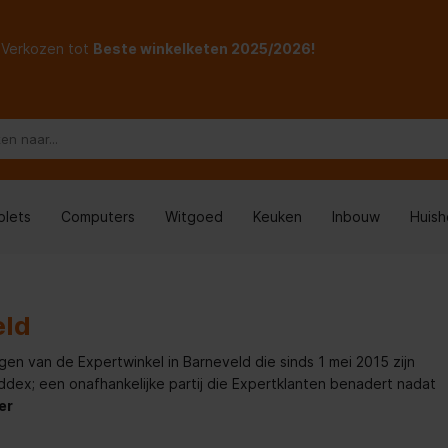
Verkozen tot
Beste winkelketen 2025/2026!
blets
Computers
Witgoed
Keuken
Inbouw
Huis
eld
gen van de Expertwinkel in Barneveld die sinds 1 mei 2015 zijn
x; een onafhankelijke partij die Expertklanten benadert nadat
er