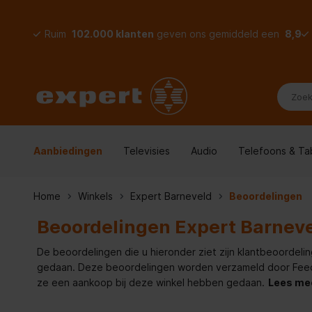
Ruim
102.000 klanten
geven ons gemiddeld een
8,9
Aanbiedingen
Televisies
Audio
Telefoons & Ta
Home
Winkels
Expert Barneveld
Beoordelingen
Beoordelingen Expert Barnev
De beoordelingen die u hieronder ziet zijn klantbeoordelin
gedaan. Deze beoordelingen worden verzameld door Feedde
ze een aankoop bij deze winkel hebben gedaan.
Lees me