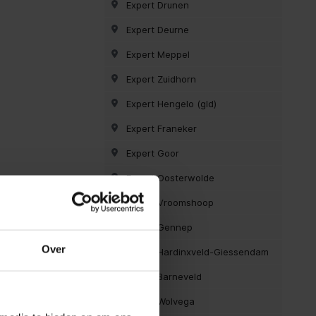
Expert Drunen
Expert Deurne
Expert Meppel
Expert Zuidhorn
Expert Hengelo (gld)
Expert Franeker
Expert Goor
Expert Oosterwolde
Expert Vroomshoop
Expert Gennep
Over
Expert Hardinxveld-Giessendam
Expert Barneveld
Expert Wolvega