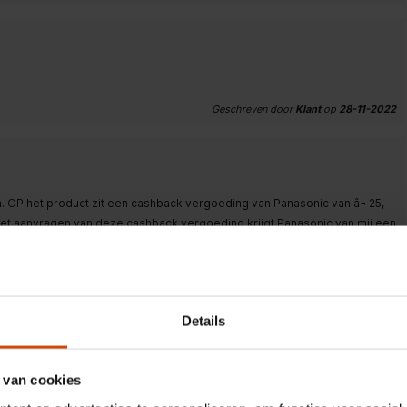
Geschreven door
Klant
op
28-11-2022
. OP het product zit een cashback vergoeding van Panasonic van â¬ 25,-
er het aanvragen van deze cashback vergoeding krijgt Panasonic van mij een
Geschreven door
Klant De Bruin
op
24-11-2022
Details
 van cookies
Geschreven door
Klant
op
23-11-2022