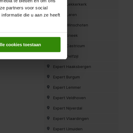
 media te bieden en om ons
Expert Lekkerkerk
ze partners voor social
Expert Laren
nformatie die u aan ze heeft
Expert Winschoten
Expert Sneek
lle cookies toestaan
Expert Castricum
Expert Delfzijl
Expert Haaksbergen
Expert Burgum
Expert Lemmer
Expert Veldhoven
Expert Nijverdal
Expert Vlaardingen
Expert IJmuiden