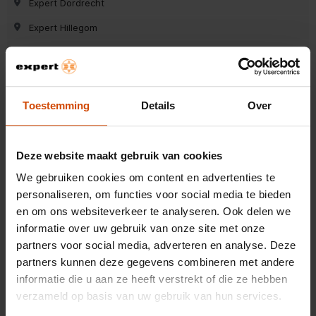
Expert Dordrecht
Expert Hillegom
Expert Dieren (gld)
Expert Oss
Expert Surhuisterveen
Toestemming
Details
Over
Expert Wieringerwerf
Expert Roosendaal
Deze website maakt gebruik van cookies
Expert Zutphen
We gebruiken cookies om content en advertenties te
personaliseren, om functies voor social media te bieden
Expert Hoogezand
en om ons websiteverkeer te analyseren. Ook delen we
Expert Ermelo
informatie over uw gebruik van onze site met onze
partners voor social media, adverteren en analyse. Deze
Expert Krimpen a/d Ijssel
partners kunnen deze gegevens combineren met andere
Expert Leeuwarden
informatie die u aan ze heeft verstrekt of die ze hebben
verzameld op basis van uw gebruik van hun services.
Expert Roden