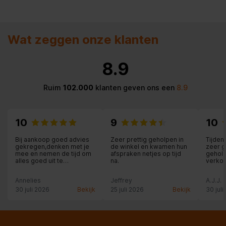
Wat zeggen onze klanten
8.9
Ruim
102.000
klanten geven ons een
8.9
10
9
10
Bij aankoop goed advies
Zeer prettig geholpen in
Tijde
gekregen,denken met je
de winkel en kwamen hun
zeer g
mee en nemen de tijd om
afspraken netjes op tijd
gehol
alles goed uit te
na.
verkop
leggen.totaal geen druk of
denkt 
verkooppraatje.een week
Afleve
Annelies
Jeffrey
A.J.J. 
na de levering zag ik op
vriend
de site dat de wasmachine
die pr
30 juli 2026
Bekijk
25 juli 2026
Bekijk
30 juli
in de aanbieding ineens
over d
€150.- goedkoper
vaatwa
was,balen natuurlijk.heb
gebeld of daar nog iets
aan te doen was.nou wat