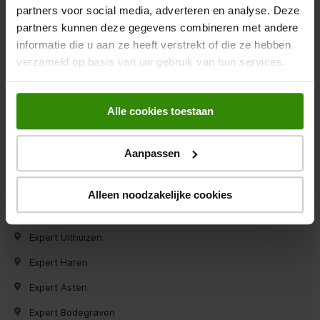
partners voor social media, adverteren en analyse. Deze
Expert Zutphen
partners kunnen deze gegevens combineren met andere
Expert Hoogezand
informatie die u aan ze heeft verstrekt of die ze hebben
verzameld op basis van uw gebruik van hun services.
Expert Ermelo
Expert Krimpen a/d Ijssel
Alle cookies toestaan
Expert Leeuwarden
Expert Roden
Aanpassen
Expert Den Bosch
Expert Marum
Alleen noodzakelijke cookies
Expert Dirksland
Expert Uithuizen
Expert Haren
Expert Asten
Expert Bodegraven