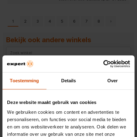
1
2
3
4
5
6
7
8
›
Bekijk ook andere winkels
Expert Dordrecht
Expert Hillegom
Toestemming
Details
Over
Expert Dieren (gld)
Expert Oss
Deze website maakt gebruik van cookies
Expert Surhuisterveen
We gebruiken cookies om content en advertenties te
personaliseren, om functies voor social media te bieden
Expert Wieringerwerf
en om ons websiteverkeer te analyseren. Ook delen we
Expert Roosendaal
informatie over uw gebruik van onze site met onze