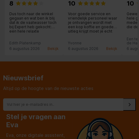
8
10
10
Dus toch naar de winkel
Voor goede service en
Geweld
gegaan en wat ben ik blij
vriendelijk personeel waar
hele 
dat ik de vaatwasser toch
je ontvangen wordt met
medew
bij Expert heb gekocht:
een kop koffie en goede
die de
een hele relaxte
uitleg krijgt moet je echt
plaats
medewerker in de winkel,
hier zijn.
en hee
Een te
die alle tijd voor me nam
iedere
Edith Platenkamp
Yvonne
de Haa
en met me meedacht. Ook
te kop
de levering was
6 augustus 2026
Bekijk
6 augustus 2026
Bekijk
6 augu
fantastisch: zelfs een
kastdeurtje in de keuken
werd nog rechtgezet: wat
een service!
Nieuwsbrief
Altijd op de hoogte van de nieuwste acties
Stel je vragen aan
Eva
Eva, onze digitale assistent,