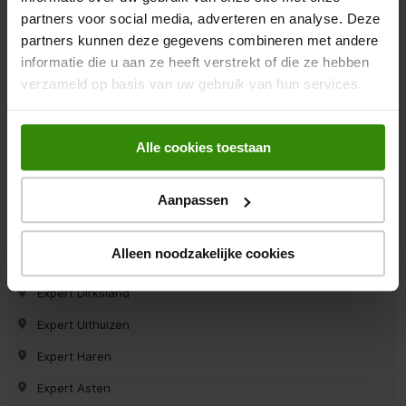
Expert Roosendaal
partners voor social media, adverteren en analyse. Deze
Expert Zutphen
partners kunnen deze gegevens combineren met andere
informatie die u aan ze heeft verstrekt of die ze hebben
Expert Hoogezand
verzameld op basis van uw gebruik van hun services.
Expert Ermelo
Expert Krimpen a/d Ijssel
Alle cookies toestaan
Expert Leeuwarden
Expert Roden
Aanpassen
Expert Den Bosch
Alleen noodzakelijke cookies
Expert Marum
Expert Dirksland
Expert Uithuizen
Expert Haren
Expert Asten