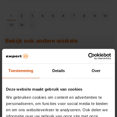
1
2
3
4
5
6
7
8
9
10
13
14
›
Bekijk ook andere winkels
Expert Dordrecht
Toestemming
Details
Over
Expert Hillegom
Expert Dieren (gld)
Deze website maakt gebruik van cookies
Expert Oss
We gebruiken cookies om content en advertenties te
Expert Surhuisterveen
personaliseren, om functies voor social media te bieden
en om ons websiteverkeer te analyseren. Ook delen we
Expert Wieringerwerf
informatie over uw gebruik van onze site met onze