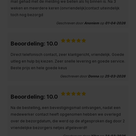
mail gehad met de melding we bellen als hij binnen is. Na 3
weken en meerdere keren (onvriendelijk)contact uiteindelijk
toch nog bezorgd
Geschreven door
Anoniem
op
01-04-2026
Beoordeling: 10.0
Direct telefonisch contact, zeer klantgericht, vriendelijk. Goede
uitleg en hulp bij kiezen. Zeer snelle levering en goede service.
Beste prijs en hele goede keus
Geschreven door
Donna
op
25-03-2026
Beoordeling: 10.0
Na de bestelling, een bevestigingsmail ontvangen, nadat een
medewerker contact heeft opgenomen hebben we overlegd
over de bezorgdatum, die werd op de afgesproken dag door 2
vriendelijke bezorgers netjes afgeleverd!!
Geschreven door
Yilva
op
24-03-2026