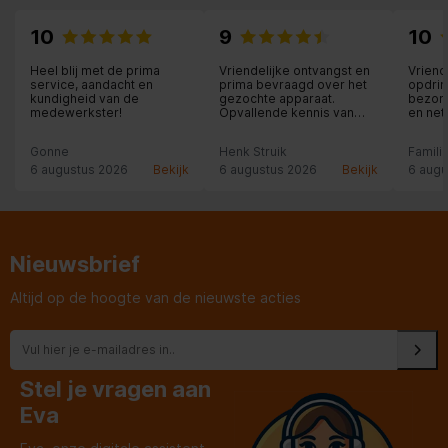
10
9
10
Heel blij met de prima
Vriendelijke ontvangst en
Vriend
service, aandacht en
prima bevraagd over het
opdrin
kundigheid van de
gezochte apparaat.
bezorg
medewerkster!
Opvallende kennis van
en net
producten.
Gonne
Henk Struik
Famili
6 augustus 2026
Bekijk
6 augustus 2026
Bekijk
6 augu
Nieuwsbrief
Altijd op de hoogte van de nieuwste acties
Stel je vragen aan
Eva