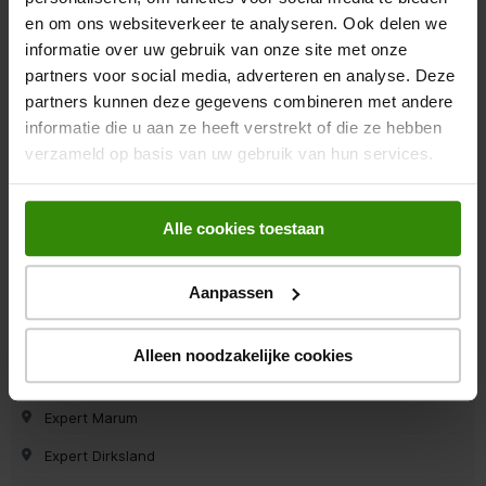
en om ons websiteverkeer te analyseren. Ook delen we
Expert Surhuisterveen
informatie over uw gebruik van onze site met onze
partners voor social media, adverteren en analyse. Deze
Expert Wieringerwerf
partners kunnen deze gegevens combineren met andere
Expert Roosendaal
informatie die u aan ze heeft verstrekt of die ze hebben
Expert Zutphen
verzameld op basis van uw gebruik van hun services.
Expert Hoogezand
Expert Ermelo
Alle cookies toestaan
Expert Krimpen a/d Ijssel
Aanpassen
Expert Leeuwarden
Expert Roden
Alleen noodzakelijke cookies
Expert Den Bosch
Expert Marum
Expert Dirksland