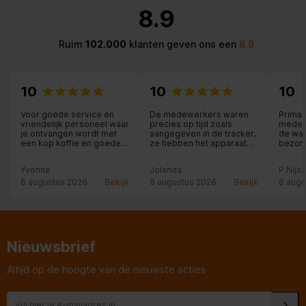
8.9
Ruim
102.000
klanten geven ons een
8.9
10
10
10
Voor goede service en
De medewerkers waren
Prima 
vriendelijk personeel waar
precies op tijd zoals
medew
je ontvangen wordt met
aangegeven in de tracker,
de was
een kop koffie en goede
ze hebben het apparaat
bezorg
uitleg krijgt moet je echt
binnen geïnstalleerd en
vakanti
hier zijn.
aangesloten en zelfs
Yvonne
Jolanda
P.Nijs
meegeholpen met
overladen en de oude
6 augustus 2026
Bekijk
6 augustus 2026
Bekijk
6 augu
apparaten meegenomen
Nieuwsbrief
Altijd op de hoogte van de nieuwste acties