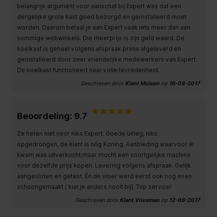
belangrijk argument voor aanschaf bij Expert was dat een
dergelijke grote kast goed bezorgd en geïnstalleerd moet
worden. Daarom betaal je aan Expert vaak iets meer dan aan
sommige webwinkels. Die meerprijs is zijn geld waard. De
koelkast is geheel volgens afspraak prima afgeleverd en
geïnstalleerd door zeer vriendelijke medewerkers van Expert.
De koelkast functioneert naar volle tevredenheid.
Geschreven door
Klant Moison
op
16-08-2017
Beoordeling: 9.7
Ze heten niet voor niks Expert. Goede uitleg, niks
opgedrongen, de klant is nóg Koning. Aanbieding waarvoor ik
kwam was uitverkocht,maar mocht een soortgelijke machine
voor dezelfde prijs kopen. Levering volgens afspraak. Gelijk
aangesloten en getest. Én de vloer werd eerst ook nog even
schoongemaakt.( kun je anders nooit bij). Top service!
Geschreven door
Klant Vriesman
op
12-08-2017