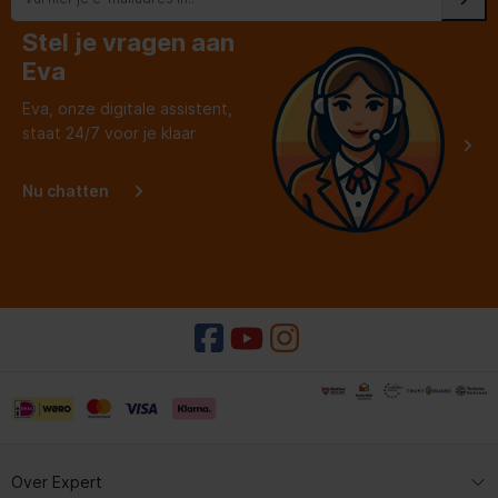
Stel je vragen aan
Eva
Eva, onze digitale assistent,
staat 24/7 voor je klaar
Nu chatten
Over Expert