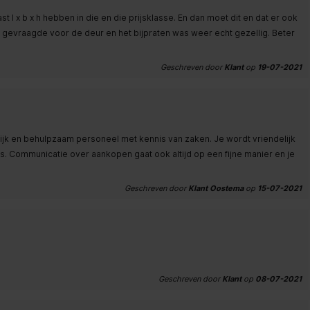
l x b x h hebben in die en die prijsklasse. En dan moet dit en dat er ook
et gevraagde voor de deur en het bijpraten was weer echt gezellig. Beter
Geschreven door
Klant
op
19-07-2021
delijk en behulpzaam personeel met kennis van zaken. Je wordt vriendelijk
. Communicatie over aankopen gaat ook altijd op een fijne manier en je
Geschreven door
Klant Oostema
op
15-07-2021
Geschreven door
Klant
op
08-07-2021