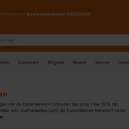
Verkozen tot
Beste winkelketen 2025/2026!
blets
Computers
Witgoed
Keuken
Inbouw
Huis
en
gen van de Expertwinkel in Uithuizen die sinds 1 mei 2015 zijn
x; een onafhankelijke partij die Expertklanten benadert nadat
er