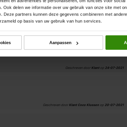
ent en advertenties te personaliseren, om functies voor social
. Ook delen we informatie over uw gebruik van onze site met on
e. Deze partners kunnen deze gegevens combineren met andere i
erzameld op basis van uw gebruik van hun services.
Geschreven door
Klant Van de Molen
op
28-07-2021
ookies
Aanpassen
A
Geschreven door
Klant
op
24-07-2021
Geschreven door
Klant Coco Klussen
op
20-07-2021