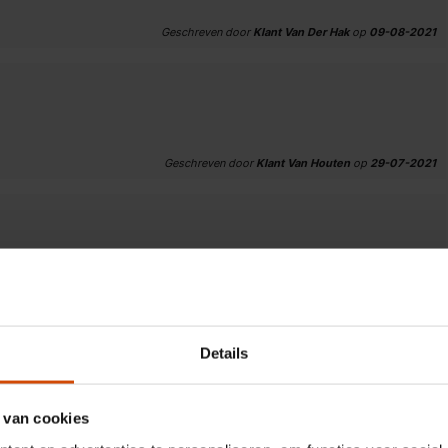
Geschreven door
Klant Van Der Hak
op
09-08-2021
Geschreven door
Klant Van Houten
op
29-07-2021
Geschreven door
Klant Poppema
op
29-07-2021
Details
 van cookies
Geschreven door
Klant Kuipers
op
29-07-2021