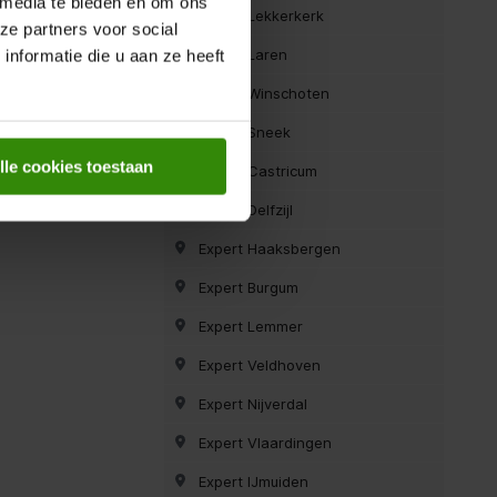
 media te bieden en om ons
Expert Lekkerkerk
ze partners voor social
Expert Laren
nformatie die u aan ze heeft
Expert Winschoten
Expert Sneek
lle cookies toestaan
Expert Castricum
Expert Delfzijl
Expert Haaksbergen
Expert Burgum
Expert Lemmer
Expert Veldhoven
Expert Nijverdal
Expert Vlaardingen
Expert IJmuiden