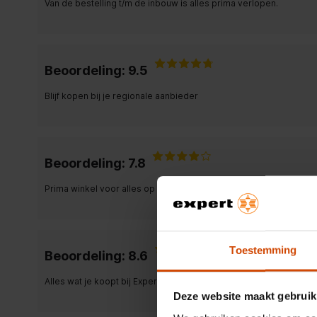
Van de bestelling t/m de inbouw is alles prima verlopen.
Beoordeling: 9.5
Blijf kopen bij je regionale aanbieder
Beoordeling: 7.8
Prima winkel voor alles op het gebied van elektrisch apparatuur.
Toestemming
Beoordeling: 8.6
Alles wat je koopt bij Expert is zeer goed !!!
Deze website maakt gebruik