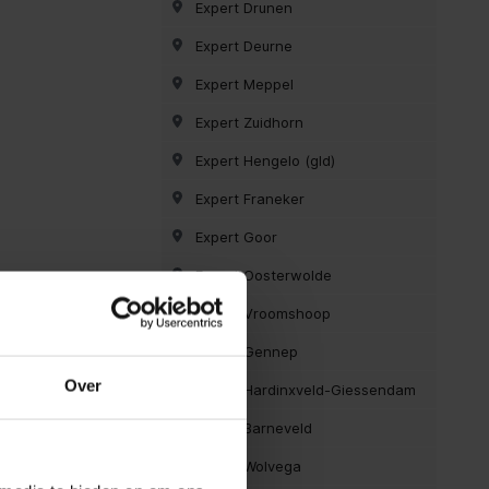
Expert Drunen
Expert Deurne
Expert Meppel
Expert Zuidhorn
Expert Hengelo (gld)
Expert Franeker
Expert Goor
Expert Oosterwolde
Expert Vroomshoop
Expert Gennep
Over
Expert Hardinxveld-Giessendam
Expert Barneveld
Expert Wolvega