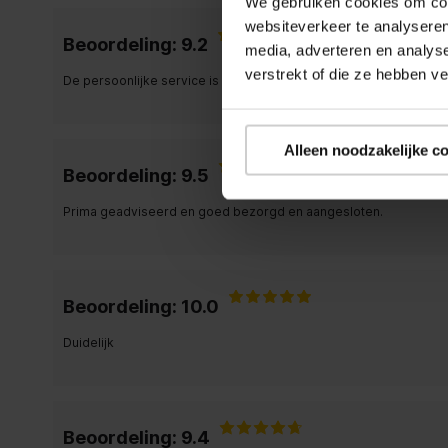
We gebruiken cookies om cont
websiteverkeer te analyseren
Beoordeling: 9.2
media, adverteren en analys
verstrekt of die ze hebben v
De persoonlijke service is de reden dat ik bij Expert koop
Alleen noodzakelijke c
Beoordeling: 9.5
Prima geadviseerd en goed bezorgd en aangesloten.
Beoordeling: 10.0
Duidelijk
Beoordeling: 9.4