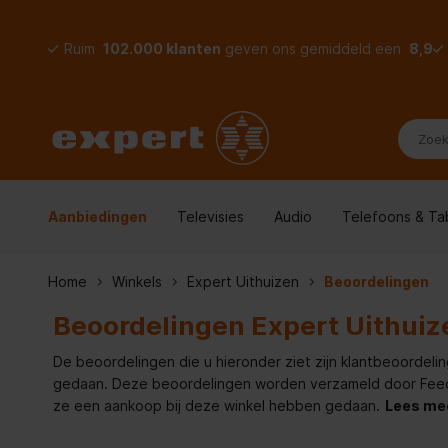
Ruim
102.000 klanten
geven ons gemiddeld een
8,9
Aanbiedingen
Televisies
Audio
Telefoons & Ta
Home
Winkels
Expert Uithuizen
Beoordelingen
Beoordelingen Expert Uithuiz
De beoordelingen die u hieronder ziet zijn klantbeoordelin
gedaan. Deze beoordelingen worden verzameld door Feedde
ze een aankoop bij deze winkel hebben gedaan.
Lees me