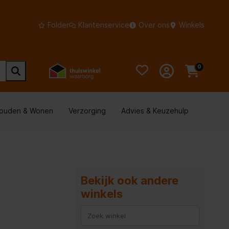
Folder
Klantenservice
Over ons
Winkels
0
houden & Wonen
Verzorging
Advies & Keuzehulp
Bekijk ook andere
winkels