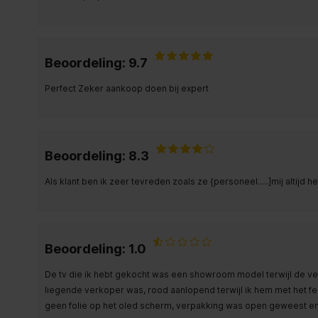
Beoordeling: 9.7
Perfect Zeker aankoop doen bij expert
Beoordeling: 8.3
Als klant ben ik zeer tevreden zoals ze {personeel.....]mij altijd h
Beoordeling: 1.0
De tv die ik hebt gekocht was een showroom model terwijl de v
liegende verkoper was, rood aanlopend terwijl ik hem met het fei
geen folie op het oled scherm, verpakking was open geweest en 