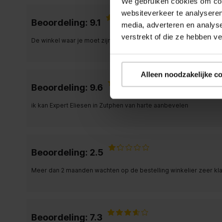
We gebruiken cookies om cont
websiteverkeer te analyseren
Beoordeling: 9.1
media, adverteren en analys
verstrekt of die ze hebben v
De winkel waar je moet zijn
Alleen noodzakelijke c
Beoordeling: 9.6
ik kan Expert Eliesen in Zutphen van harte aanbevelen
Beoordeling: 2.5
Meer dan 2 maanden wachten op de bestelling winkelier zeer kla
Beoordeling: 7.3