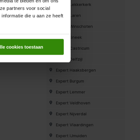
 media te bieden en om ons
Expert Lekkerkerk
ze partners voor social
Expert Laren
nformatie die u aan ze heeft
Expert Winschoten
Expert Sneek
lle cookies toestaan
Expert Castricum
Expert Delfzijl
Expert Haaksbergen
Expert Burgum
Expert Lemmer
Expert Veldhoven
Expert Nijverdal
Expert Vlaardingen
Expert IJmuiden