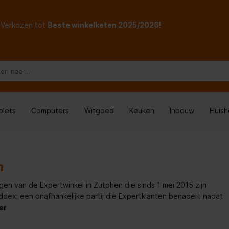
Verkozen tot
Beste winkelketen 2025/2026!
blets
Computers
Witgoed
Keuken
Inbouw
Huis
n
gen van de Expertwinkel in Zutphen die sinds 1 mei 2015 zijn
x; een onafhankelijke partij die Expertklanten benadert nadat
er