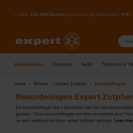
Ruim
102.000 klanten
geven ons gemiddeld een
8,9
Aanbiedingen
Televisies
Audio
Telefoons & Ta
Home
Winkels
Expert Zutphen
Beoordelingen
Beoordelingen Expert Zutphe
De beoordelingen die u hieronder ziet zijn klantbeoordelin
gedaan. Deze beoordelingen worden verzameld door Feedde
ze een aankoop bij deze winkel hebben gedaan.
Lees me