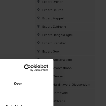
Expert Drunen
Expert Deurne
Expert Meppel
Expert Zuidhorn
Expert Hengelo (gld)
Expert Franeker
Expert Goor
Expert Oosterwolde
Expert Vroomshoop
Expert Gennep
Over
Expert Hardinxveld-Giessendam
Expert Barneveld
Expert Wolvega