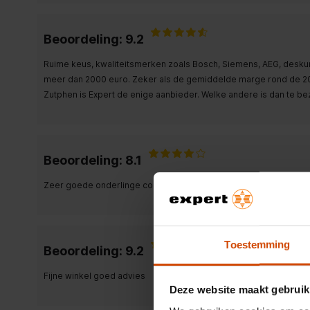
Beoordeling: 9.2
Ruime keus, kwaliteitsmerken zoals Bosch, Siemens, AEG, desku
meer dan 2000 euro. Zeker als de gemiddelde marge rond de 20% 
Zutphen is Expert de enige aanbieder. Welke andere is dan te b
Beoordeling: 8.1
Zeer goede onderlinge communicatie en vlot en duidelijk advies 
Toestemming
Beoordeling: 9.2
Fijne winkel goed advies
Deze website maakt gebruik