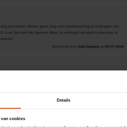
ndig personeel. Helaas geen oog voor klantenkorting bij bedragen van
is en de klant niks gunnen. Maar zo verloopt het spel nu eenmaal. In
ezoeken?
Geschreven door
Klant Duykers
op
05-01-2024
in een straal van 8 km. Wat wil een mens nog meer.
Geschreven door
Klant Jeronimus
op
04-01-2024
Details
 van cookies
Geschreven door
Klant Van Raaij
op
26-12-2023