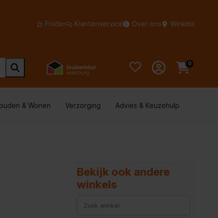
Folder
Klantenservice
Over ons
Winkels
0
houden & Wonen
Verzorging
Advies & Keuzehulp
Bekijk ook andere
winkels