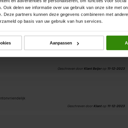
ent en advertenties te personaliseren, om functies voor social
. Ook delen we informatie over uw gebruik van onze site met on
e. Deze partners kunnen deze gegevens combineren met andere i
erzameld op basis van uw gebruik van hun services.
Geschreven door
Klant Vreman
op
11-12-2023
ookies
Aanpassen
A
Geschreven door
Klant Beijer
op
11-12-2023
ntonvriendelijk
Geschreven door
Klant
op
11-12-2023