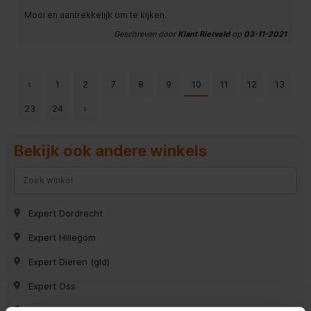
Mooi en aantrekkelijk om te kijken.
Geschreven door
Klant Rietveld
op
03-11-2021
‹
1
2
7
8
9
10
11
12
13
23
24
›
Bekijk ook andere winkels
Expert Dordrecht
Expert Hillegom
Expert Dieren (gld)
Expert Oss
Expert Surhuisterveen