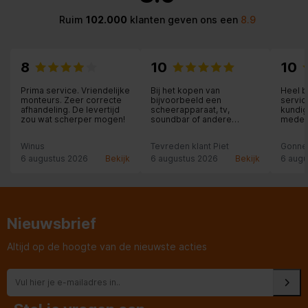
Ruim
102.000
klanten geven ons een
8.9
8
10
10
Prima service. Vriendelijke
Bij het kopen van
Heel b
monteurs. Zeer correcte
bijvoorbeeld een
servic
afhandeling. De levertijd
scheerapparaat, tv,
kundig
zou wat scherper mogen!
soundbar of andere
medew
elektrische apparaten ben
je bij Expert Nunspeet op
Winus
Tevreden klant Piet
Gonne
het juiste adres. Zeer
kundige medewerkers,
6 augustus 2026
Bekijk
6 augustus 2026
Bekijk
6 augu
een ruime sortering,
afspraken worden
nagekomen en de
garantie is goed geregeld.
Heel fijn!
Nieuwsbrief
Altijd op de hoogte van de nieuwste acties