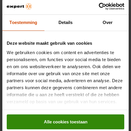
Expert Wieringerwerf
Expert Roosendaal
Toestemming
Details
Over
Expert Zutphen
Expert Hoogezand
Deze website maakt gebruik van cookies
Expert Ermelo
We gebruiken cookies om content en advertenties te
personaliseren, om functies voor social media te bieden
Expert Krimpen a/d Ijssel
en om ons websiteverkeer te analyseren. Ook delen we
Expert Leeuwarden
informatie over uw gebruik van onze site met onze
partners voor social media, adverteren en analyse. Deze
Expert Roden
partners kunnen deze gegevens combineren met andere
Expert Den Bosch
informatie die u aan ze heeft verstrekt of die ze hebben
verzameld op basis van uw gebruik van hun services.
Expert Marum
Expert Dirksland
Alle cookies toestaan
Expert Uithuizen