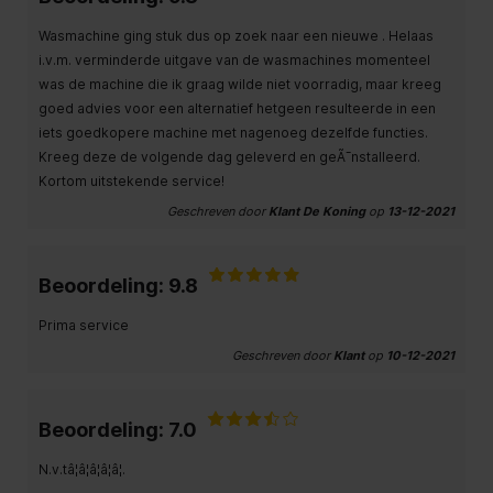
Wasmachine ging stuk dus op zoek naar een nieuwe . Helaas
i.v.m. verminderde uitgave van de wasmachines momenteel
was de machine die ik graag wilde niet voorradig, maar kreeg
goed advies voor een alternatief hetgeen resulteerde in een
iets goedkopere machine met nagenoeg dezelfde functies.
Kreeg deze de volgende dag geleverd en geÃ¯nstalleerd.
Kortom uitstekende service!
Geschreven door
Klant De Koning
op
13-12-2021
Beoordeling: 9.8
Prima service
Geschreven door
Klant
op
10-12-2021
Beoordeling: 7.0
N.v.tâ¦â¦â¦â¦â¦.