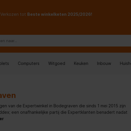
Verkozen tot
Beste winkelketen 2025/2026!
blets
Computers
Witgoed
Keuken
Inbouw
Huis
n
aven
ngen van de Expertwinkel in Bodegraven die sinds 1 mei 2015 zijn
x; een onafhankelijke partij die Expertklanten benadert nadat
er