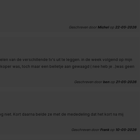
Geschreven door
Michel
op
22-05-2026
n van de verschillende tv's uit te leggen. in de week volgend op mijn
dkoper was, toch maar een belletje aan gewaagd ( nee heb je ..)was geen
Geschreven door
ben
op
21-05-2026
nog niet. Kort daarna belde ze met de mededeling dat het kort na mij
Geschreven door
Frank
op
10-05-2026