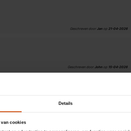
Geschreven door
Jan
op
21-04-2026
Geschreven door
John
op
15-04-2026
Details
Geschreven door
Johanna
op
13-03-2026
 van cookies