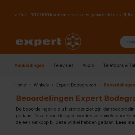
Ruim
102.000 klanten
geven ons gemiddeld een
8,9
Aanbiedingen
Televisies
Audio
Telefoons & Ta
Home
Winkels
Expert Bodegraven
Beoordelinge
Beoordelingen Expert Bodegr
De beoordelingen die u hieronder ziet zijn klantbeoordeli
gedaan. Deze beoordelingen worden verzameld door Feedde
ze een aankoop bij deze winkel hebben gedaan.
Lees me