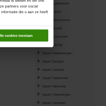
 media te bieden en om ons
Expert Lekkerkerk
ze partners voor social
Expert Laren
nformatie die u aan ze heeft
Expert Winschoten
Expert Sneek
lle cookies toestaan
Expert Castricum
Expert Delfzijl
Expert Haaksbergen
Expert Burgum
Expert Lemmer
Expert Veldhoven
Expert Nijverdal
Expert Vlaardingen
Expert IJmuiden