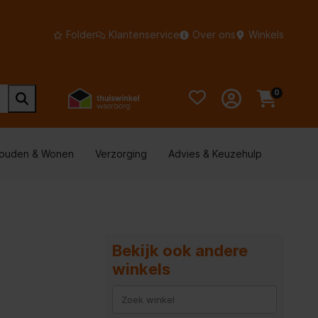
Folder
Klantenservice
Over ons
Winkels
0
houden & Wonen
Verzorging
Advies & Keuzehulp
Bekijk ook andere
winkels