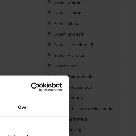
Expert Drunen
Expert Deurne
Expert Meppel
Expert Zuidhorn
Expert Hengelo (gld)
Expert Franeker
Expert Goor
Expert Oosterwolde
Expert Vroomshoop
Expert Gennep
Over
Expert Hardinxveld-Giessendam
Expert Barneveld
Expert Wolvega