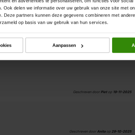
ent en advertenties te personaliseren, om functies voor social
. Ook delen we informatie over uw gebruik van onze site met on
Geschreven door
de Bruin
op
05-03-2026
e. Deze partners kunnen deze gegevens combineren met andere i
erzameld op basis van uw gebruik van hun services.
et deze winkel / zaak en personeel
ookies
Aanpassen
A
Geschreven door
C. van Woerden
op
29-01-2026
Geschreven door
Piet
op
19-11-2025
Geschreven door
Anita
op
29-10-2025