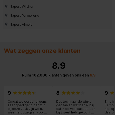
Expert Wijchen
Expert Purmerend
Expert Almelo
Wat zeggen onze klanten
8.9
Ruim
102.000
klanten geven ons een
8.9
9
8
9
Omdat we eerder al eens
Dus toch naar de winkel
Er is 
zeer goed geholpen zijn
gegaan en wat ben ik blij
‘‘s mo
bij deze zaak zijn we nu
dat ik de vaatwasser toch
niet o
weer teruggegaan voor
bij Expert heb gekocht:
daarom