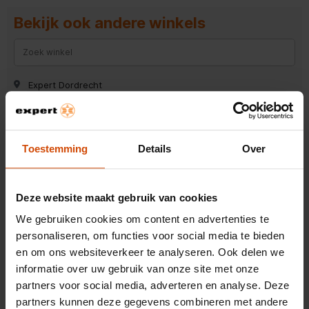
Bekijk ook andere winkels
Expert Dordrecht
Expert Hillegom
Expert Dieren (gld)
Toestemming
Details
Over
Expert Oss
Expert Surhuisterveen
Deze website maakt gebruik van cookies
Expert Wieringerwerf
We gebruiken cookies om content en advertenties te
Expert Roosendaal
personaliseren, om functies voor social media te bieden
en om ons websiteverkeer te analyseren. Ook delen we
Expert Zutphen
informatie over uw gebruik van onze site met onze
Expert Hoogezand
partners voor social media, adverteren en analyse. Deze
partners kunnen deze gegevens combineren met andere
Expert Ermelo