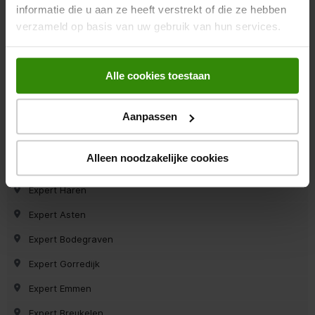
informatie die u aan ze heeft verstrekt of die ze hebben
Expert Krimpen a/d Ijssel
verzameld op basis van uw gebruik van hun services.
Expert Leeuwarden
Expert Roden
Alle cookies toestaan
Expert Den Bosch
Expert Marum
Aanpassen
Expert Dirksland
Alleen noodzakelijke cookies
Expert Uithuizen
Expert Haren
Expert Asten
Expert Bodegraven
Expert Gorredijk
Expert Emmen
Expert Breukelen