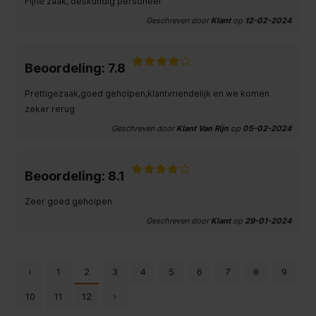
Fijne zaak, deskundig personeel
Geschreven door
Klant
op
12-02-2024
Beoordeling: 7.8
Prettigezaak,goed geholpen,klantvriendelijk en we komen
zeker rerug
Geschreven door
Klant Van Rijn
op
05-02-2024
Beoordeling: 8.1
Zeer goed geholpen
Geschreven door
Klant
op
29-01-2024
‹
1
2
3
4
5
6
7
8
9
10
11
12
›