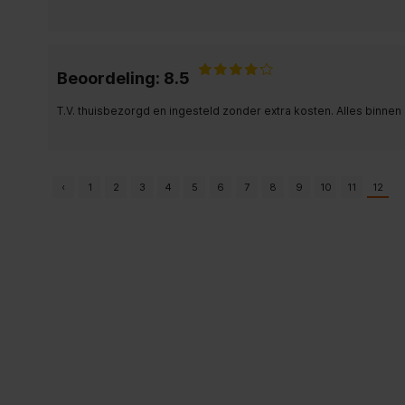
Beoordeling: 8.5
T.V. thuisbezorgd en ingesteld zonder extra kosten. Alles binnen
‹
1
2
3
4
5
6
7
8
9
10
11
12