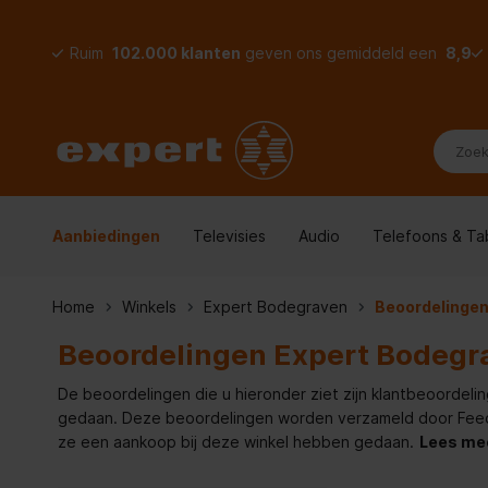
Ruim
102.000 klanten
geven ons gemiddeld een
8,9
Aanbiedingen
Televisies
Audio
Telefoons & Ta
Home
Winkels
Expert Bodegraven
Beoordelinge
Beoordelingen Expert Bodegr
De beoordelingen die u hieronder ziet zijn klantbeoordeli
gedaan. Deze beoordelingen worden verzameld door Feedde
ze een aankoop bij deze winkel hebben gedaan.
Lees me