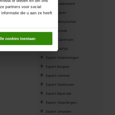
 media te bieden en om ons
Expert Lekkerkerk
ze partners voor social
Expert Laren
nformatie die u aan ze heeft
Expert Winschoten
Expert Sneek
lle cookies toestaan
Expert Castricum
Expert Delfzijl
Expert Haaksbergen
Expert Burgum
Expert Lemmer
Expert Veldhoven
Expert Nijverdal
Expert Vlaardingen
Expert IJmuiden