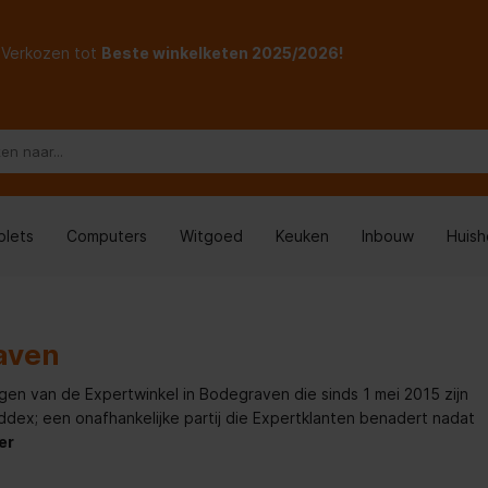
Verkozen tot
Beste winkelketen 2025/2026!
blets
Computers
Witgoed
Keuken
Inbouw
Huis
n
aven
ngen van de Expertwinkel in Bodegraven die sinds 1 mei 2015 zijn
x; een onafhankelijke partij die Expertklanten benadert nadat
er