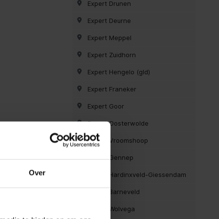
Expert Drunen
Expert Deurne
Expert Meppel
Expert Zuidhorn
Expert Hengelo (gld)
Expert Franeker
Expert Goor
Expert Oosterwolde
Expert Vroomshoop
Expert Gennep
Over
Expert Hardinxveld-Giessendam
Expert Barneveld
Expert Wolvega