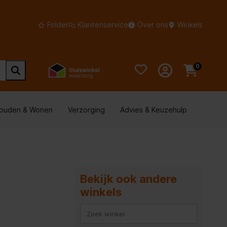
Folder
Klantenservice
Over ons
Winkels
0
houden & Wonen
Verzorging
Advies & Keuzehulp
Bekijk ook andere
winkels