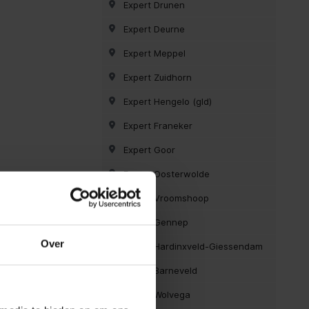
Expert Drunen
Expert Deurne
Expert Meppel
Expert Zuidhorn
Expert Hengelo (gld)
Expert Franeker
Expert Goor
Expert Oosterwolde
Expert Vroomshoop
Expert Gennep
Over
Expert Hardinxveld-Giessendam
Expert Barneveld
Expert Wolvega