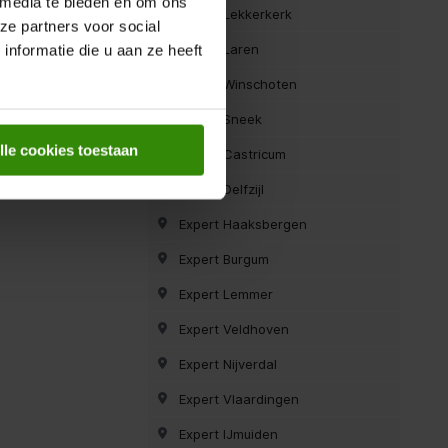
 media te bieden en om ons
Expert Lekkerkerk
ze partners voor social
Expert Laren
nformatie die u aan ze heeft
Expert Winschoten
Expert Sneek
lle cookies toestaan
Expert Castricum
Expert Delfzijl
Expert Haaksbergen
Expert Burgum
Expert Lemmer
Expert Veldhoven
Expert Nijverdal
Expert Vlaardingen
Expert IJmuiden