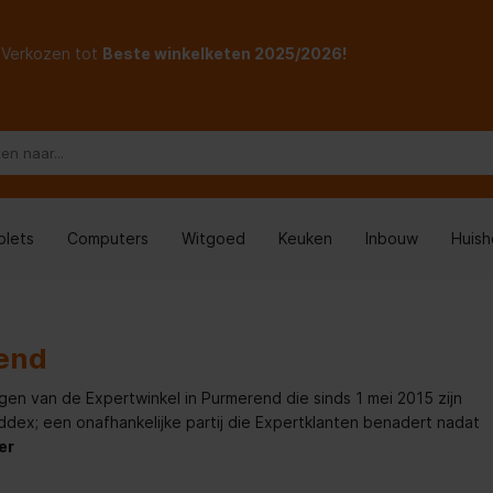
Verkozen tot
Beste winkelketen 2025/2026!
blets
Computers
Witgoed
Keuken
Inbouw
Huis
end
gen van de Expertwinkel in Purmerend die sinds 1 mei 2015 zijn
x; een onafhankelijke partij die Expertklanten benadert nadat
er