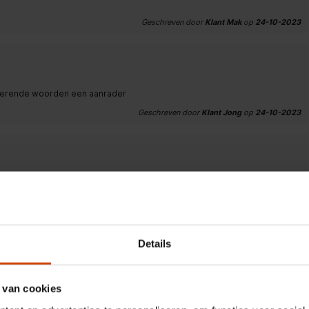
Geschreven door
Klant Mak
op
24-10-2023
nderende woorden een aanrader
Geschreven door
Klant Jong
op
24-10-2023
Geschreven door
Klant
op
24-10-2023
Details
 van cookies
Geschreven door
Klant Breemen
op
24-10-2023