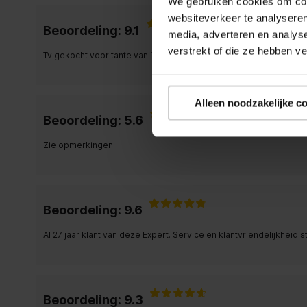
We gebruiken cookies om cont
websiteverkeer te analyseren
Beoordeling: 9.1
media, adverteren en analys
verstrekt of die ze hebben v
Tv gekocht voor tante van 103, goed advies bij aankoop
Alleen noodzakelijke c
Beoordeling: 5.6
Zie opmerkingen
Beoordeling: 9.6
Al 27 jaar klant van deze Expert. Service en klantvriendelijkheid s
Beoordeling: 9.3