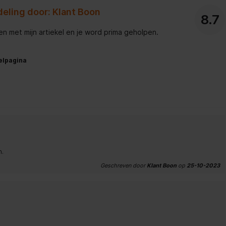
eling door: Klant Boon
8.7
en met mijn artiekel en je word prima geholpen.
elpagina
n.
Geschreven door
Klant Boon
op
25-10-2023