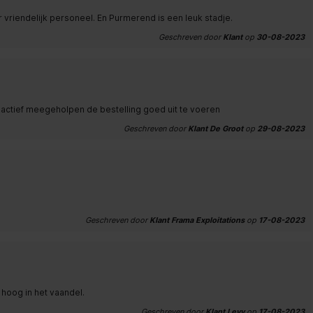
riendelijk personeel. En Purmerend is een leuk stadje.
Geschreven door
Klant
op
30-08-2023
actief meegeholpen de bestelling goed uit te voeren
Geschreven door
Klant De Groot
op
29-08-2023
Geschreven door
Klant Frama Exploitations
op
17-08-2023
 hoog in het vaandel.
Geschreven door
Klant Levy
op
17-08-2023