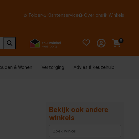
Folder
Klantenservice
Over ons
Winkels
0
houden & Wonen
Verzorging
Advies & Keuzehulp
Bekijk ook andere
winkels