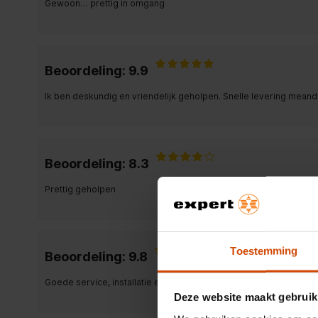
Gewoon… prettig in omgang
Beoordeling: 9.9
Ik ben deskundig en vriendelijk geholpen. Snelle levering mea
Beoordeling: 8.3
Prettig geholpen
Toestemming
Beoordeling: 9.8
Goede service, installatie en instructie van en overvhet product
Deze website maakt gebruik