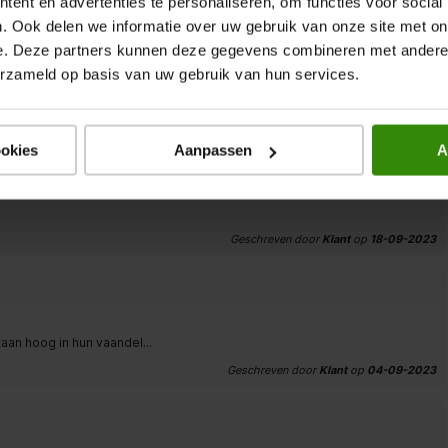
ent en advertenties te personaliseren, om functies voor social
. Ook delen we informatie over uw gebruik van onze site met on
e. Deze partners kunnen deze gegevens combineren met andere i
erzameld op basis van uw gebruik van hun services.
Geschreven door
Klant Tijsen
op
24-10-2023
ookies
Aanpassen
A
Geschreven door
Klant
op
18-09-2023
taan hoog in hun vaandel...
Geschreven door
Klant
op
04-09-2023