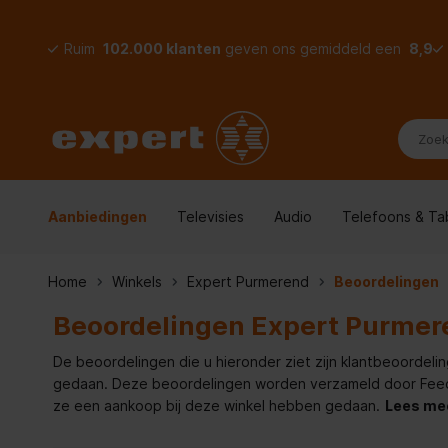
Ruim
102.000 klanten
geven ons gemiddeld een
8,9
Aanbiedingen
Televisies
Audio
Telefoons & Ta
Home
Winkels
Expert Purmerend
Beoordelingen
Beoordelingen Expert Purmer
De beoordelingen die u hieronder ziet zijn klantbeoordelin
gedaan. Deze beoordelingen worden verzameld door Feedde
ze een aankoop bij deze winkel hebben gedaan.
Lees me